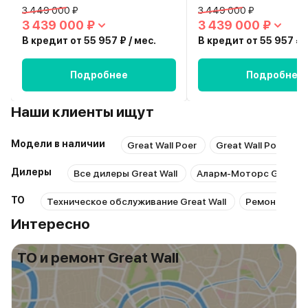
3 449 000 ₽
3 449 000 ₽
3 439 000 ₽
3 439 000 ₽
В кредит от 55 957 ₽ / мес.
В кредит от 55 957 ₽ /
Подробнее
Подробнее
Наши клиенты ищут
Модели в наличии
Great Wall Poer
Great Wall Poer
Дилеры
Все дилеры Great Wall
Аларм-Моторс Great wa
ТО
Техническое обслуживание Great Wall
Ремонт Great
Интересно
ТО и ремонт Great Wall