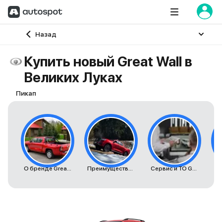
Главная
Назад
Купить новый Great Wall в
Великих Луках
Пикап
О бренде Great Wall
Преимущества автомобилей Great Wall
Сервис и ТО Great Wall
К