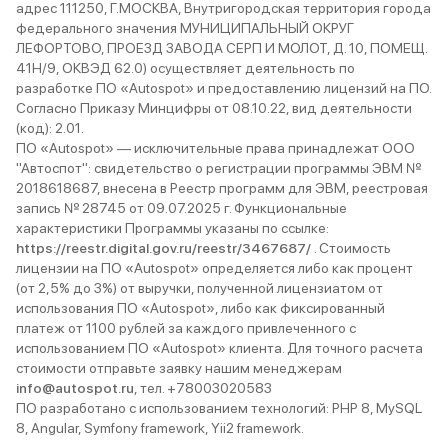
адрес 111250, Г.МОСКВА, Внутригородская территория города
федерального значения МУНИЦИПАЛЬНЫЙ ОКРУГ
ЛЕФОРТОВО, ПРОЕЗД ЗАВОДА СЕРП И МОЛОТ, Д. 10, ПОМЕЩ.
41Н/9, ОКВЭД 62.0) осуществляет деятельность по
разработке ПО «Autospot» и предоставлению лицензий на ПО.
Согласно Приказу Минцифры от 08.10.22, вид деятельности
(код): 2.01.
ПО «Autospot» — исключительные права принадлежат ООО
"Автоспот": свидетельство о регистрации программы ЭВМ №
2018618687, внесена в Реестр программ для ЭВМ, реестровая
запись № 28745 от 09.07.2025 г. Функциональные
характеристики Программы указаны по ссылке:
https://reestr.digital.gov.ru/reestr/3467687/
. Стоимость
лицензии на ПО «Autospot» определяется либо как процент
(от 2,5% до 3%) от выручки, полученной лицензиатом от
использования ПО «Autospot», либо как фиксированный
платеж от 1100 рублей за каждого привлеченного с
использованием ПО «Autospot» клиента. Для точного расчета
стоимости отправьте заявку нашим менеджерам
info@autospot.ru
, тел. +78003020583
ПО разработано с использованием технологий: PHP 8, MySQL
8, Angular, Symfony framework, Yii2 framework.