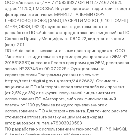
ООО «Автоспот» (ИНН 7715936827 ОРГН 1127746774825
адрес 111250, Г.МОСКВА, Внутригородская территория города
федерального значения МУНИЦИПАЛЬНЫЙ ОКРУГ
ЛЕФОРТОВО, ПРОЕЗД ЗАВОДА СЕРП И МОЛОТ, Д. 10, ПОМЕЩ.
41Н/9, ОКВЭД 62.0) осуществляет деятельность по
разработке ПО «Autospot» и предоставлению лицензий на ПО.
Согласно Приказу Минцифры от 08.10.22, вид деятельности
(код): 2.01.
ПО «Autospot» — исключительные права принадлежат ООО
"Автоспот": свидетельство о регистрации программы ЭВМ №
2018618687, внесена в Реестр программ для ЭВМ, реестровая
запись № 28745 от 09.07.2025 г. Функциональные
характеристики Программы указаны по ссылке:
https://reestr.digital.gov.ru/reestr/3467687/
. Стоимость
лицензии на ПО «Autospot» определяется либо как процент
(от 2,5% до 3%) от выручки, полученной лицензиатом от
использования ПО «Autospot», либо как фиксированный
платеж от 1100 рублей за каждого привлеченного с
использованием ПО «Autospot» клиента. Для точного расчета
стоимости отправьте заявку нашим менеджерам
info@autospot.ru
, тел. +78003020583
ПО разработано с использованием технологий: PHP 8, MySQL